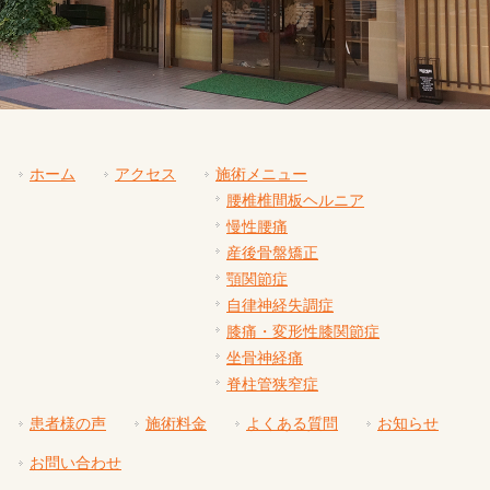
ホーム
アクセス
施術メニュー
腰椎椎間板ヘルニア
慢性腰痛
産後骨盤矯正
顎関節症
自律神経失調症
膝痛・変形性膝関節症
坐骨神経痛
脊柱管狭窄症
患者様の声
施術料金
よくある質問
お知らせ
お問い合わせ