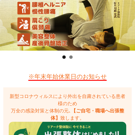
※年末年始休業日のお知らせ
新型コロナウィルスにより外出を自粛されている患者
様のため
万全の感染対策と体制の元､
【ご自宅・職場へ出張整
体】
致します。