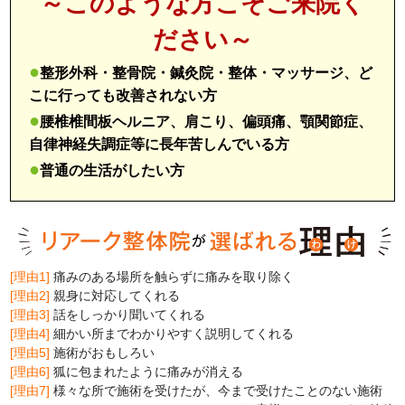
～このような方こそご来院く
ださい～
●
整形外科・整骨院・鍼灸院・整体・マッサージ、ど
こに行っても改善されない方
●
腰椎椎間板ヘルニア、肩こり、偏頭痛、顎関節症、
自律神経失調症等に長年苦しんでいる方
●
普通の生活がしたい方
[理由1]
痛みのある場所を触らずに痛みを取り除く
[理由2]
親身に対応してくれる
[理由3]
話をしっかり聞いてくれる
[理由4]
細かい所までわかりやすく説明してくれる
[理由5]
施術がおもしろい
[理由6]
狐に包まれたように痛みが消える
[理由7]
様々な所で施術を受けたが、今まで受けたことのない施術