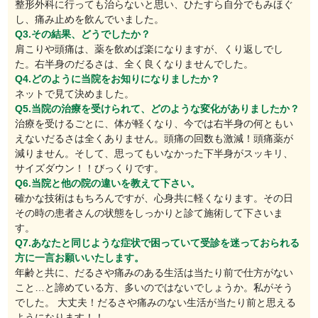
整形外科に行っても治らないと思い、ひたすら自分でもみほぐ
し、痛み止めを飲んでいました。
Q3.その結果、どうでしたか？
肩こりや頭痛は、薬を飲めば楽になりますが、くり返しでし
た。右半身のだるさは、全く良くなりませんでした。
Q4.どのように当院をお知りになりましたか？
ネットで見て決めました。
Q5.当院の治療を受けられて、どのような変化がありましたか？
治療を受けるごとに、体が軽くなり、今では右半身の何ともい
えないだるさは全くありません。頭痛の回数も激減！頭痛薬が
減りません。そして、思ってもいなかった下半身がスッキリ、
サイズダウン！！びっくりです。
Q6.当院と他の院の違いを教えて下さい。
確かな技術はもちろんですが、心身共に軽くなります。その日
その時の患者さんの状態をしっかりと診て施術して下さいま
す。
Q7.あなたと同じような症状で困っていて受診を迷っておられる
方に一言お願いいたします。
年齢と共に、だるさや痛みのある生活は当たり前で仕方がない
こと…と諦めている方、多いのではないでしょうか。私がそう
でした。 大丈夫！だるさや痛みのない生活が当たり前と思える
ようになります！！