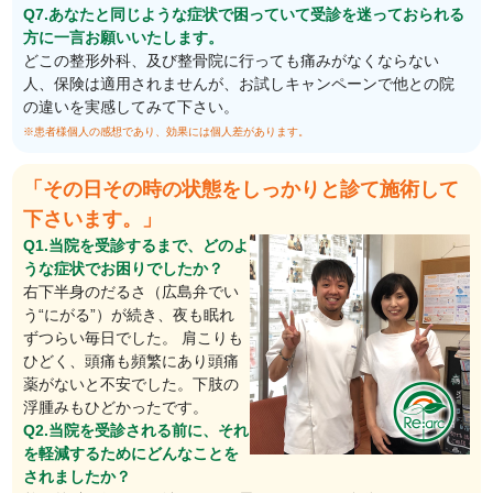
Q7.あなたと同じような症状で困っていて受診を迷っておられる
方に一言お願いいたします。
どこの整形外科、及び整骨院に行っても痛みがなくならない
人、保険は適用されませんが、お試しキャンペーンで他との院
の違いを実感してみて下さい。
※患者様個人の感想であり、効果には個人差があります。
「その日その時の状態をしっかりと診て施術して
下さいます。」
Q1.当院を受診するまで、どのよ
うな症状でお困りでしたか？
右下半身のだるさ（広島弁でい
う“にがる”）が続き、夜も眠れ
ずつらい毎日でした。 肩こりも
ひどく、頭痛も頻繁にあり頭痛
薬がないと不安でした。下肢の
浮腫みもひどかったです。
Q2.当院を受診される前に、それ
を軽減するためにどんなことを
されましたか？